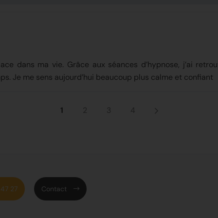
 autres.
ace dans ma vie. Grâce aux séances d’hypnose, j’ai retrou
mps. Je me sens aujourd’hui beaucoup plus calme et confiant
1
2
3
4
47 27
Contact