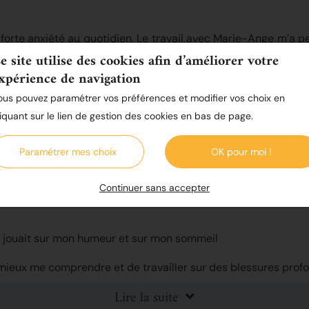
orte anxiété au quotidien. Le travail avec Marie-Ange m’a p
x situations difficiles.
e site utilise des cookies afin d’améliorer votre
xpérience de navigation
ous pouvez paramétrer vos préférences et modifier vos choix en
liquant sur le lien de gestion des cookies en bas de page.
Paramétrer mes choix
OK pour moi !
Continuer sans accepter
constamment en train de me dévaloriser, de me rabaisser 
et jouait sur mon humeur et sur mon sommeil
mieux me comprendre et de travailler sur des blessures prof
Lire la suite
ns vraiment écouté, comprise et respectée. Je me sens au