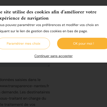
e site utilise des cookies afin d’améliorer votre
xpérience de navigation
ous pouvez paramétrer vos préférences et modifier vos choix en
liquant sur le lien de gestion des cookies en bas de page.
Paramétrer mes choix
OK pour moi !
Continuer sans accepter
données saisies dans le
r www.transparence-nantes.fr
 demande. Les destinataires
sous-traitant en charge du
 le traitement de vos