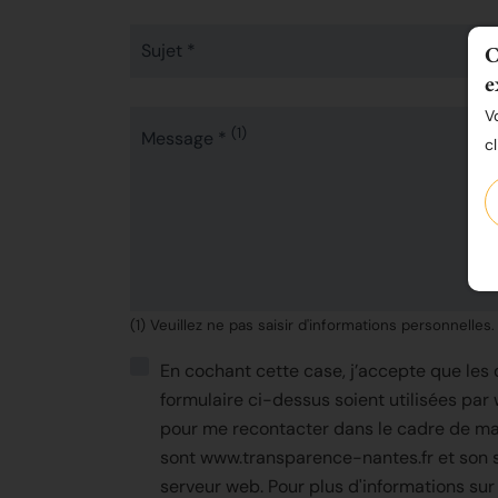
C
Sujet *
e
V
(1)
Message *
c
(1) Veuillez ne pas saisir d'informations personnelles.
En cochant cette case, j’accepte que les 
formulaire ci-dessus soient utilisées pa
pour me recontacter dans le cadre de ma
sont www.transparence-nantes.fr et son 
serveur web. Pour plus d'informations sur